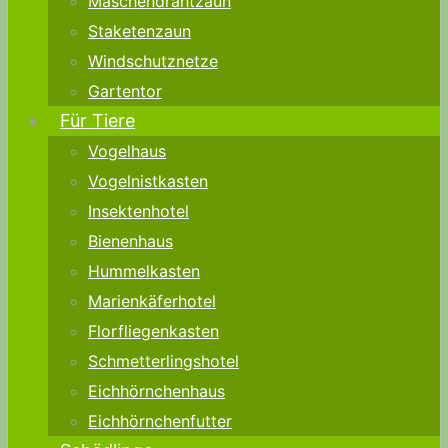
Maschendrahtzaun
Staketenzaun
Windschutznetze
Gartentor
Für Tiere
Vogelhaus
Vogelnistkasten
Insektenhotel
Bienenhaus
Hummelkasten
Marienkäferhotel
Florfliegenkasten
Schmetterlingshotel
Eichhörnchenhaus
Eichhörnchenfutter