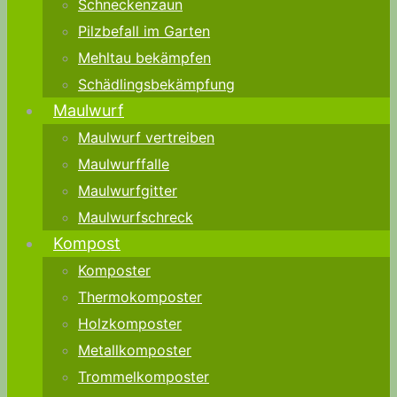
Schneckenzaun
Pilzbefall im Garten
Mehltau bekämpfen
Schädlingsbekämpfung
Maulwurf
Maulwurf vertreiben
Maulwurffalle
Maulwurfgitter
Maulwurfschreck
Kompost
Komposter
Thermokomposter
Holzkomposter
Metallkomposter
Trommelkomposter