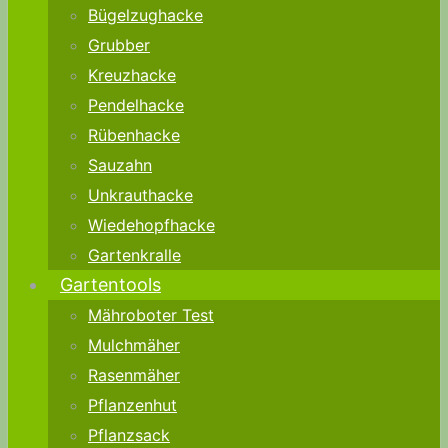
Bügelzughacke
Grubber
Kreuzhacke
Pendelhacke
Rübenhacke
Sauzahn
Unkrauthacke
Wiedehopfhacke
Gartenkralle
Gartentools
Mähroboter Test
Mulchmäher
Rasenmäher
Pflanzenhut
Pflanzsack