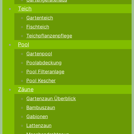
Teich
Gartenteich
Fischteich
Teichpflanzenpflege
Pool
Gartenpool
Poolabdeckung
Pool Filteranlage
Pool Kescher
Zäune
Gartenzaun Überblick
Bambuszaun
Gabionen
Lattenzaun