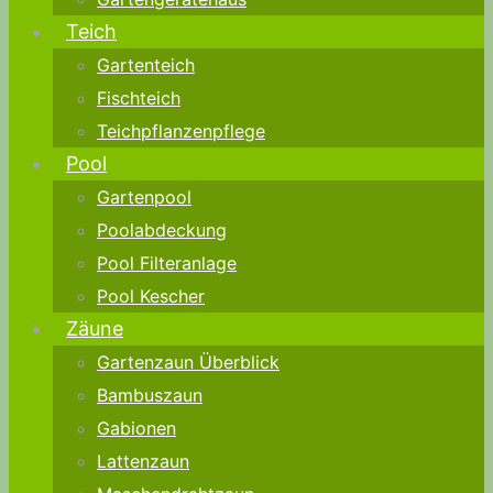
Teich
Gartenteich
Fischteich
Teichpflanzenpflege
Pool
Gartenpool
Poolabdeckung
Pool Filteranlage
Pool Kescher
Zäune
Gartenzaun Überblick
Bambuszaun
Gabionen
Lattenzaun