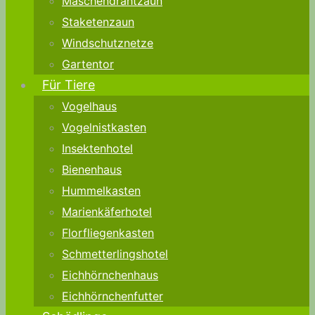
Maschendrahtzaun
Staketenzaun
Windschutznetze
Gartentor
Für Tiere
Vogelhaus
Vogelnistkasten
Insektenhotel
Bienenhaus
Hummelkasten
Marienkäferhotel
Florfliegenkasten
Schmetterlingshotel
Eichhörnchenhaus
Eichhörnchenfutter