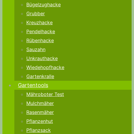
Bügelzughacke
Grubber
Kreuzhacke
Pendelhacke
Rübenhacke
Sauzahn
Unkrauthacke
Wiedehopfhacke
Gartenkralle
Gartentools
Mähroboter Test
Mulchmäher
Rasenmäher
Pflanzenhut
Pflanzsack