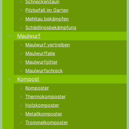
Schneckenzaun
Pilzbefall im Garten
Mehltau bekämpfen
Schädlingsbekämpfung
Maulwurf
Maulwurf vertreiben
Maulwurffalle
Maulwurfgitter
Maulwurfschreck
Kompost
Komposter
Thermokomposter
Holzkomposter
Metallkomposter
Trommelkomposter