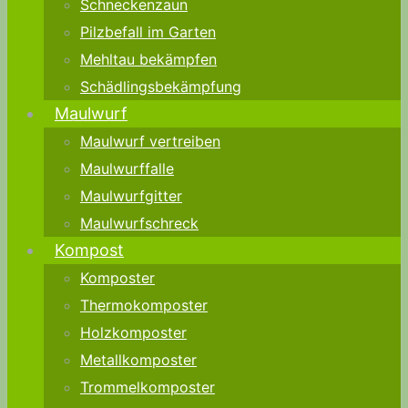
Schneckenzaun
Pilzbefall im Garten
Mehltau bekämpfen
Schädlingsbekämpfung
Maulwurf
Maulwurf vertreiben
Maulwurffalle
Maulwurfgitter
Maulwurfschreck
Kompost
Komposter
Thermokomposter
Holzkomposter
Metallkomposter
Trommelkomposter