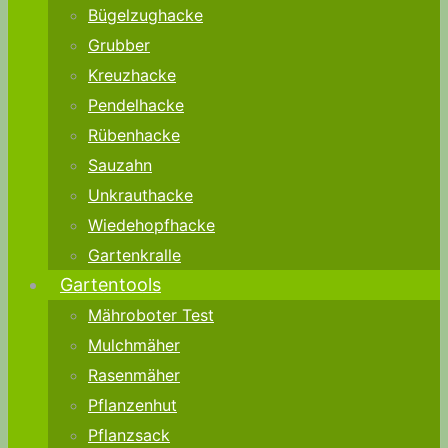
Bügelzughacke
Grubber
Kreuzhacke
Pendelhacke
Rübenhacke
Sauzahn
Unkrauthacke
Wiedehopfhacke
Gartenkralle
Gartentools
Mähroboter Test
Mulchmäher
Rasenmäher
Pflanzenhut
Pflanzsack