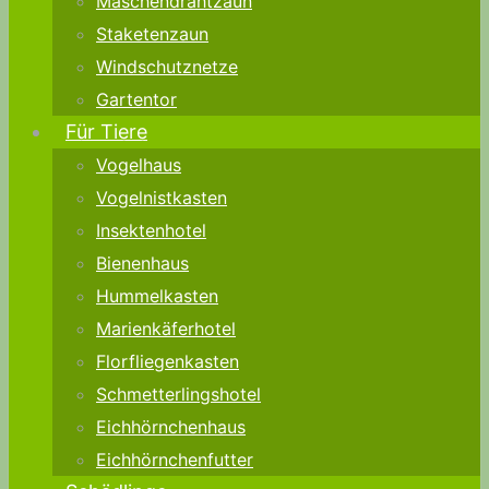
Maschendrahtzaun
Staketenzaun
Windschutznetze
Gartentor
Für Tiere
Vogelhaus
Vogelnistkasten
Insektenhotel
Bienenhaus
Hummelkasten
Marienkäferhotel
Florfliegenkasten
Schmetterlingshotel
Eichhörnchenhaus
Eichhörnchenfutter