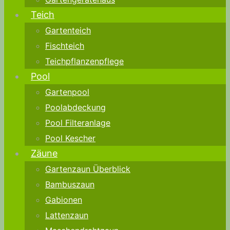
Teich
Gartenteich
Fischteich
Teichpflanzenpflege
Pool
Gartenpool
Poolabdeckung
Pool Filteranlage
Pool Kescher
Zäune
Gartenzaun Überblick
Bambuszaun
Gabionen
Lattenzaun