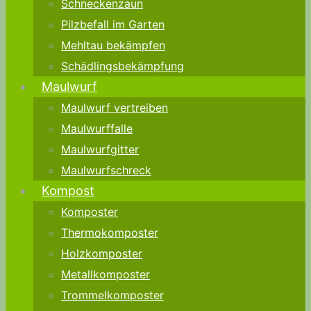
Schneckenzaun
Pilzbefall im Garten
Mehltau bekämpfen
Schädlingsbekämpfung
Maulwurf
Maulwurf vertreiben
Maulwurffalle
Maulwurfgitter
Maulwurfschreck
Kompost
Komposter
Thermokomposter
Holzkomposter
Metallkomposter
Trommelkomposter