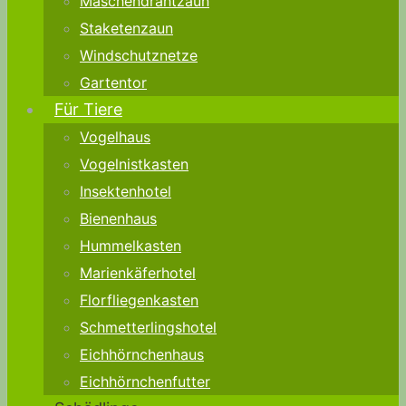
Maschendrahtzaun
Staketenzaun
Windschutznetze
Gartentor
Für Tiere
Vogelhaus
Vogelnistkasten
Insektenhotel
Bienenhaus
Hummelkasten
Marienkäferhotel
Florfliegenkasten
Schmetterlingshotel
Eichhörnchenhaus
Eichhörnchenfutter