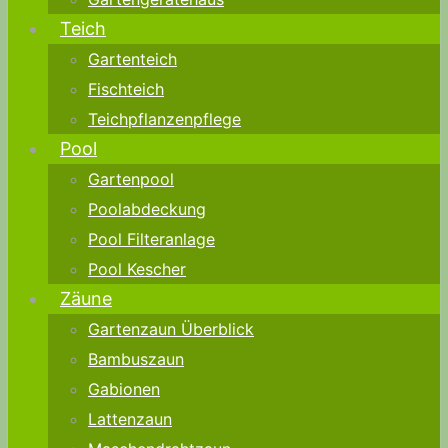
Teich
Gartenteich
Fischteich
Teichpflanzenpflege
Pool
Gartenpool
Poolabdeckung
Pool Filteranlage
Pool Kescher
Zäune
Gartenzaun Überblick
Bambuszaun
Gabionen
Lattenzaun