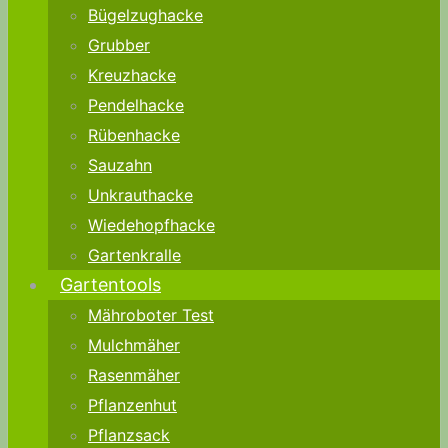
Bügelzughacke
Grubber
Kreuzhacke
Pendelhacke
Rübenhacke
Sauzahn
Unkrauthacke
Wiedehopfhacke
Gartenkralle
Gartentools
Mähroboter Test
Mulchmäher
Rasenmäher
Pflanzenhut
Pflanzsack