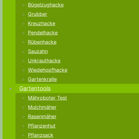
Bügelzughacke
Grubber
Kreuzhacke
Pendelhacke
Rübenhacke
Sauzahn
Unkrauthacke
Wiedehopfhacke
Gartenkralle
Gartentools
Mähroboter Test
Mulchmäher
Rasenmäher
Pflanzenhut
Pflanzsack