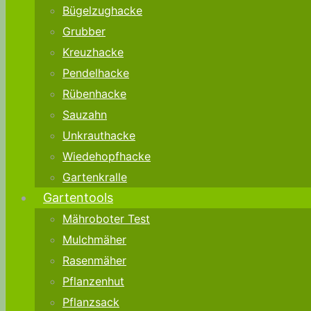
Bügelzughacke
Grubber
Kreuzhacke
Pendelhacke
Rübenhacke
Sauzahn
Unkrauthacke
Wiedehopfhacke
Gartenkralle
Gartentools
Mähroboter Test
Mulchmäher
Rasenmäher
Pflanzenhut
Pflanzsack