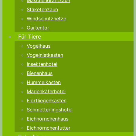
Maschendrahtzaun
Staketenzaun
Windschutznetze
Gartentor
Für Tiere
Vogelhaus
Vogelnistkasten
Insektenhotel
Bienenhaus
Hummelkasten
Marienkäferhotel
Florfliegenkasten
Schmetterlingshotel
Eichhörnchenhaus
Eichhörnchenfutter