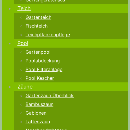
Teich
Gartenteich
Fischteich
Teichpflanzenpflege
Pool
Gartenpool
Poolabdeckung
Pool Filteranlage
Pool Kescher
Zäune
Gartenzaun Überblick
Bambuszaun
Gabionen
Lattenzaun