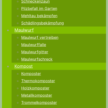
Schneckenzaun
Pilzbefall im Garten
Mehltau bekämpfen
Schädlingsbekämpfung
Maulwurf
Maulwurf vertreiben
Maulwurffalle
Maulwurfgitter
Maulwurfschreck
Kompost
Komposter
Thermokomposter
Holzkomposter
Metallkomposter
Trommelkomposter