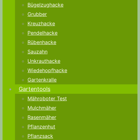
Bügelzughacke
Grubber
Kreuzhacke
Pendelhacke
Rübenhacke
Sauzahn
Unkrauthacke
Wiedehopfhacke
Gartenkralle
Gartentools
Mähroboter Test
Mulchmäher
Rasenmäher
Pflanzenhut
Pflanzsack