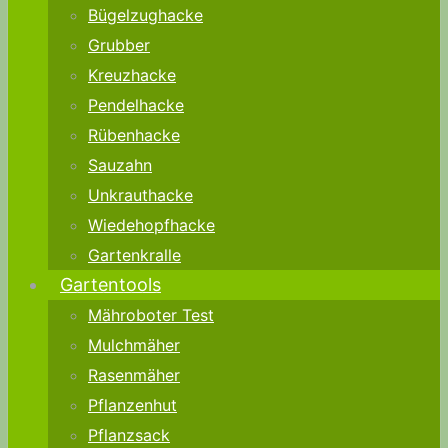
Bügelzughacke
Grubber
Kreuzhacke
Pendelhacke
Rübenhacke
Sauzahn
Unkrauthacke
Wiedehopfhacke
Gartenkralle
Gartentools
Mähroboter Test
Mulchmäher
Rasenmäher
Pflanzenhut
Pflanzsack