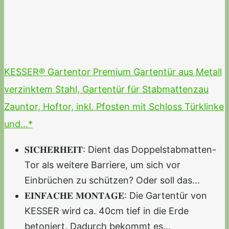
KESSER® Gartentor Premium Gartentür aus Metall
verzinktem Stahl, Gartentür für Stabmattenzau
Zauntor, Hoftor, inkl. Pfosten mit Schloss Türklinke
und...*
𝐒𝐈𝐂𝐇𝐄𝐑𝐇𝐄𝐈𝐓: Dient das Doppelstabmatten-
Tor als weitere Barriere, um sich vor
Einbrüchen zu schützen? Oder soll das...
𝐄𝐈𝐍𝐅𝐀𝐂𝐇𝐄 𝐌𝐎𝐍𝐓𝐀𝐆𝐄: Die Gartentür von
KESSER wird ca. 40cm tief in die Erde
betoniert. Dadurch bekommt es...