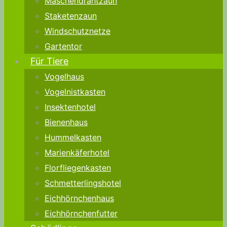
Maschendrahtzaun
Staketenzaun
Windschutznetze
Gartentor
Für Tiere
Vogelhaus
Vogelnistkasten
Insektenhotel
Bienenhaus
Hummelkasten
Marienkäferhotel
Florfliegenkasten
Schmetterlingshotel
Eichhörnchenhaus
Eichhörnchenfutter