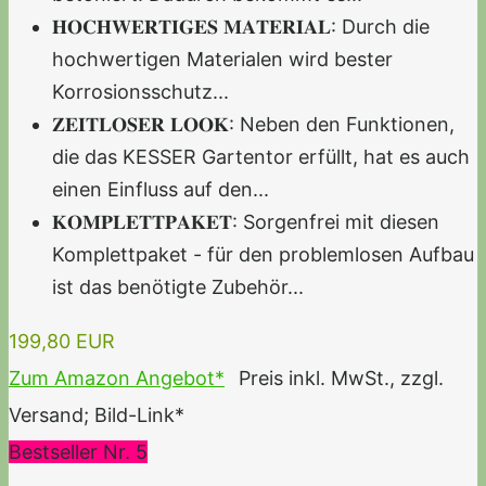
𝐇𝐎𝐂𝐇𝐖𝐄𝐑𝐓𝐈𝐆𝐄𝐒 𝐌𝐀𝐓𝐄𝐑𝐈𝐀𝐋: Durch die
hochwertigen Materialen wird bester
Korrosionsschutz...
𝐙𝐄𝐈𝐓𝐋𝐎𝐒𝐄𝐑 𝐋𝐎𝐎𝐊: Neben den Funktionen,
die das KESSER Gartentor erfüllt, hat es auch
einen Einfluss auf den...
𝐊𝐎𝐌𝐏𝐋𝐄𝐓𝐓𝐏𝐀𝐊𝐄𝐓: Sorgenfrei mit diesen
Komplettpaket - für den problemlosen Aufbau
ist das benötigte Zubehör...
199,80 EUR
Zum Amazon Angebot*
Preis inkl. MwSt., zzgl.
Versand; Bild-Link*
Bestseller Nr. 5