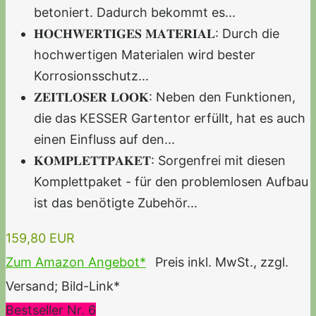
betoniert. Dadurch bekommt es...
𝐇𝐎𝐂𝐇𝐖𝐄𝐑𝐓𝐈𝐆𝐄𝐒 𝐌𝐀𝐓𝐄𝐑𝐈𝐀𝐋: Durch die
hochwertigen Materialen wird bester
Korrosionsschutz...
𝐙𝐄𝐈𝐓𝐋𝐎𝐒𝐄𝐑 𝐋𝐎𝐎𝐊: Neben den Funktionen,
die das KESSER Gartentor erfüllt, hat es auch
einen Einfluss auf den...
𝐊𝐎𝐌𝐏𝐋𝐄𝐓𝐓𝐏𝐀𝐊𝐄𝐓: Sorgenfrei mit diesen
Komplettpaket - für den problemlosen Aufbau
ist das benötigte Zubehör...
159,80 EUR
Zum Amazon Angebot*
Preis inkl. MwSt., zzgl.
Versand; Bild-Link*
Bestseller Nr. 6