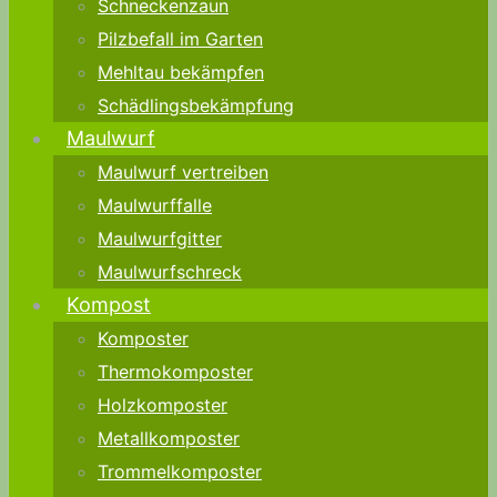
Schneckenzaun
Pilzbefall im Garten
Mehltau bekämpfen
Schädlingsbekämpfung
Maulwurf
Maulwurf vertreiben
Maulwurffalle
Maulwurfgitter
Maulwurfschreck
Kompost
Komposter
Thermokomposter
Holzkomposter
Metallkomposter
Trommelkomposter