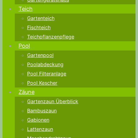
Teich
Gartenteich
Fischteich
Teichpflanzenpflege
Pool
Gartenpool
Poolabdeckung
Pool Filteranlage
Pool Kescher
Zäune
Gartenzaun Überblick
Bambuszaun
Gabionen
Lattenzaun