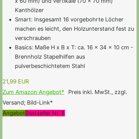
x 60 mm) und vertikale (70 x 70 mm)
Kanthölzer
Smart: Insgesamt 16 vorgebohrte Löcher
machen es leicht, den Holzunterstand fest zu
verschrauben
Basics: Maße H x B x T: ca. 16 x 34 x 10 cm -
Brennholz Stapelhilfen aus
pulverbeschichtetem Stahl
21,99 EUR
Zum Amazon Angebot*
Preis inkl. MwSt., zzgl.
Versand; Bild-Link*
Angebot
Bestseller Nr. 8