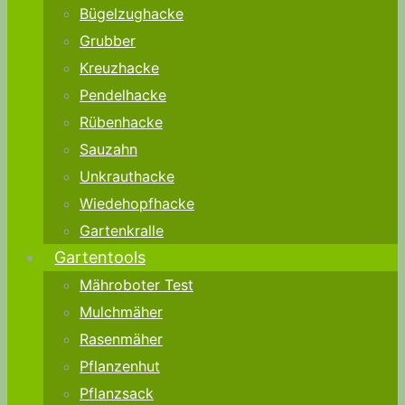
Bügelzughacke
Grubber
Kreuzhacke
Pendelhacke
Rübenhacke
Sauzahn
Unkrauthacke
Wiedehopfhacke
Gartenkralle
Gartentools
Mähroboter Test
Mulchmäher
Rasenmäher
Pflanzenhut
Pflanzsack