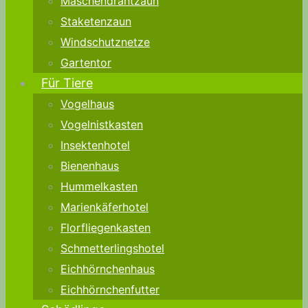
Maschendrahtzaun
Staketenzaun
Windschutznetze
Gartentor
Für Tiere
Vogelhaus
Vogelnistkasten
Insektenhotel
Bienenhaus
Hummelkasten
Marienkäferhotel
Florfliegenkasten
Schmetterlingshotel
Eichhörnchenhaus
Eichhörnchenfutter