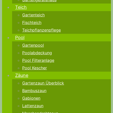
Teich
Gartenteich
Fischteich
Teichpflanzenpflege
Pool
Gartenpool
Poolabdeckung
Pool Filteranlage
Pool Kescher
Zäune
Gartenzaun Überblick
Bambuszaun
Gabionen
Lattenzaun