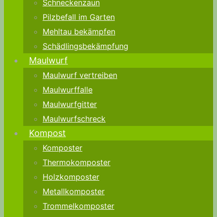
Schneckenzaun
Pilzbefall im Garten
Mehltau bekämpfen
Schädlingsbekämpfung
Maulwurf
Maulwurf vertreiben
Maulwurffalle
Maulwurfgitter
Maulwurfschreck
Kompost
Komposter
Thermokomposter
Holzkomposter
Metallkomposter
Trommelkomposter