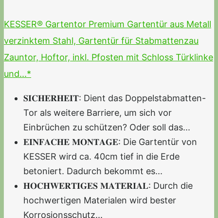
KESSER® Gartentor Premium Gartentür aus Metall
verzinktem Stahl, Gartentür für Stabmattenzau
Zauntor, Hoftor, inkl. Pfosten mit Schloss Türklinke
und...*
𝐒𝐈𝐂𝐇𝐄𝐑𝐇𝐄𝐈𝐓: Dient das Doppelstabmatten-
Tor als weitere Barriere, um sich vor
Einbrüchen zu schützen? Oder soll das...
𝐄𝐈𝐍𝐅𝐀𝐂𝐇𝐄 𝐌𝐎𝐍𝐓𝐀𝐆𝐄: Die Gartentür von
KESSER wird ca. 40cm tief in die Erde
betoniert. Dadurch bekommt es...
𝐇𝐎𝐂𝐇𝐖𝐄𝐑𝐓𝐈𝐆𝐄𝐒 𝐌𝐀𝐓𝐄𝐑𝐈𝐀𝐋: Durch die
hochwertigen Materialen wird bester
Korrosionsschutz...