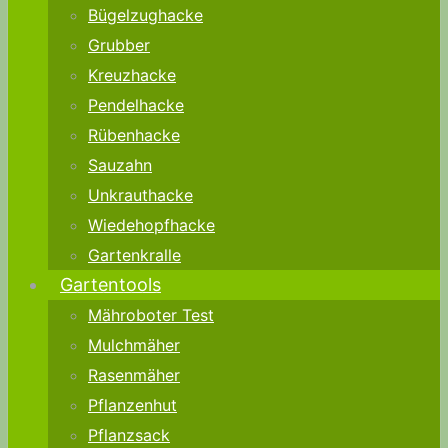
Bügelzughacke
Grubber
Kreuzhacke
Pendelhacke
Rübenhacke
Sauzahn
Unkrauthacke
Wiedehopfhacke
Gartenkralle
Gartentools
Mähroboter Test
Mulchmäher
Rasenmäher
Pflanzenhut
Pflanzsack