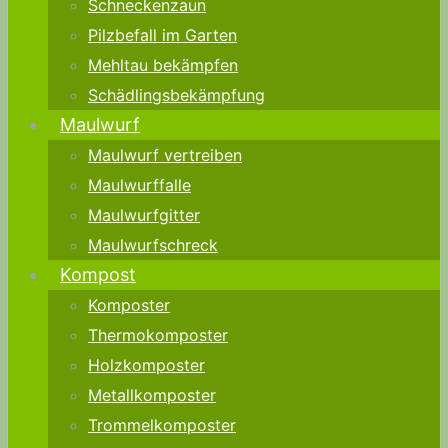
Schneckenzaun
Pilzbefall im Garten
Mehltau bekämpfen
Schädlingsbekämpfung
Maulwurf
Maulwurf vertreiben
Maulwurffalle
Maulwurfgitter
Maulwurfschreck
Kompost
Komposter
Thermokomposter
Holzkomposter
Metallkomposter
Trommelkomposter