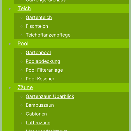
Teich
Gartenteich
Fischteich
Teichpflanzenpflege
Pool
Gartenpool
Poolabdeckung
Pool Filteranlage
Pool Kescher
Zäune
Gartenzaun Überblick
Bambuszaun
Gabionen
Lattenzaun