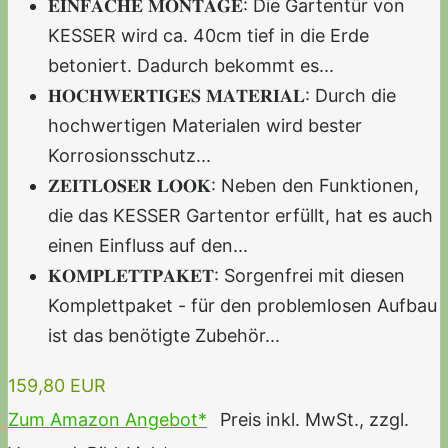
𝐄𝐈𝐍𝐅𝐀𝐂𝐇𝐄 𝐌𝐎𝐍𝐓𝐀𝐆𝐄: Die Gartentür von
KESSER wird ca. 40cm tief in die Erde
betoniert. Dadurch bekommt es...
𝐇𝐎𝐂𝐇𝐖𝐄𝐑𝐓𝐈𝐆𝐄𝐒 𝐌𝐀𝐓𝐄𝐑𝐈𝐀𝐋: Durch die
hochwertigen Materialen wird bester
Korrosionsschutz...
𝐙𝐄𝐈𝐓𝐋𝐎𝐒𝐄𝐑 𝐋𝐎𝐎𝐊: Neben den Funktionen,
die das KESSER Gartentor erfüllt, hat es auch
einen Einfluss auf den...
𝐊𝐎𝐌𝐏𝐋𝐄𝐓𝐓𝐏𝐀𝐊𝐄𝐓: Sorgenfrei mit diesen
Komplettpaket - für den problemlosen Aufbau
ist das benötigte Zubehör...
159,80 EUR
Zum Amazon Angebot*
Preis inkl. MwSt., zzgl.