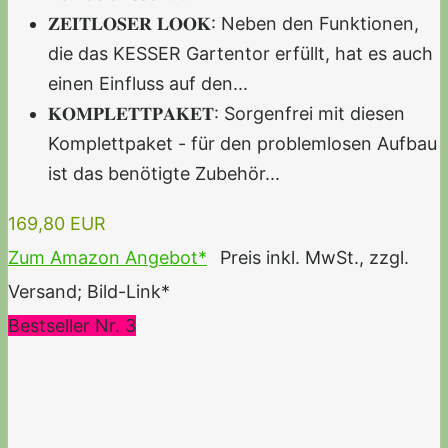
𝐙𝐄𝐈𝐓𝐋𝐎𝐒𝐄𝐑 𝐋𝐎𝐎𝐊: Neben den Funktionen,
die das KESSER Gartentor erfüllt, hat es auch
einen Einfluss auf den...
𝐊𝐎𝐌𝐏𝐋𝐄𝐓𝐓𝐏𝐀𝐊𝐄𝐓: Sorgenfrei mit diesen
Komplettpaket - für den problemlosen Aufbau
ist das benötigte Zubehör...
169,80 EUR
Zum Amazon Angebot*
Preis inkl. MwSt., zzgl.
Versand; Bild-Link*
Bestseller Nr. 3