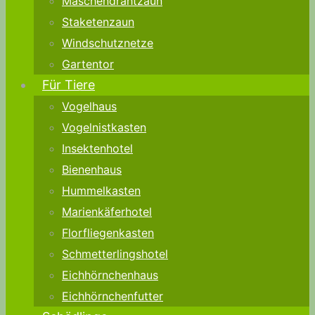
Maschendrahtzaun
Staketenzaun
Windschutznetze
Gartentor
Für Tiere
Vogelhaus
Vogelnistkasten
Insektenhotel
Bienenhaus
Hummelkasten
Marienkäferhotel
Florfliegenkasten
Schmetterlingshotel
Eichhörnchenhaus
Eichhörnchenfutter